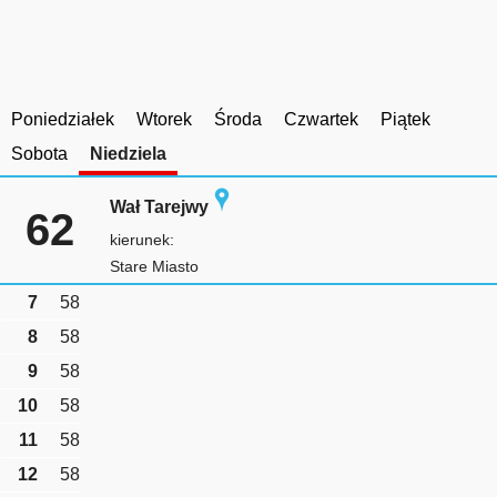
Poniedziałek
Wtorek
Środa
Czwartek
Piątek
Sobota
Niedziela
Wał Tarejwy
62
kierunek:
Stare Miasto
7
58
8
58
9
58
10
58
11
58
12
58