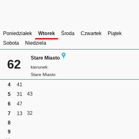
Poniedziałek
Wtorek
Środa
Czwartek
Piątek
Sobota
Niedziela
Stare Miasto
62
kierunek:
Stare Miasto
4
41
43
5
31
6
47
32
7
13
8
9