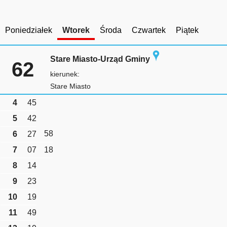
Poniedziałek
Wtorek
Środa
Czwartek
Piątek
Stare Miasto-Urząd Gminy
62
kierunek:
Stare Miasto
4
45
5
42
58
6
27
7
07
18
8
14
9
23
10
19
11
49