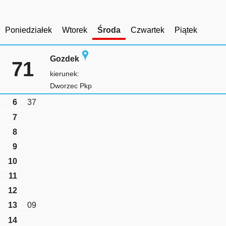
Poniedziałek
Wtorek
Środa
Czwartek
Piątek
Gozdek
71
kierunek:
Dworzec Pkp
6
37
7
8
9
10
11
12
13
09
14