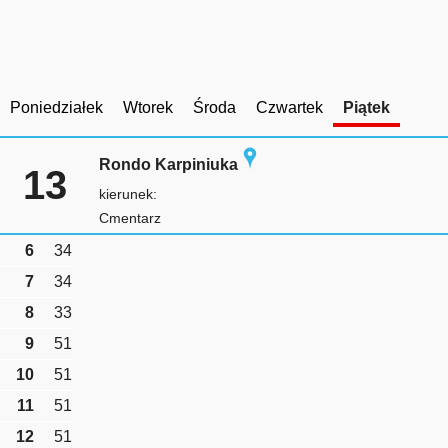
Poniedziałek
Wtorek
Środa
Czwartek
Piątek
Rondo Karpiniuka
13
kierunek:
Cmentarz
6
34
7
34
8
33
9
51
10
51
11
51
12
51