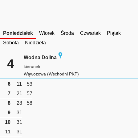
Poniedziałek
Wtorek
Środa
Czwartek
Piątek
Sobota
Niedziela
Wodna Dolina
4
kierunek:
Wąwozowa (Wschodni PKP)
6
11
53
7
21
57
8
28
58
9
31
10
31
11
31