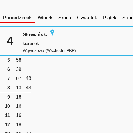
Poniedziałek
Wtorek
Środa
Czwartek
Piątek
Sobo
Słowiańska
4
kierunek:
Wąwozowa (Wschodni PKP)
5
58
6
39
43
7
07
8
13
43
9
16
10
16
11
16
12
18