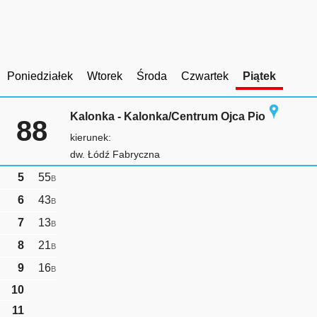
Poniedziałek
Wtorek
Środa
Czwartek
Piątek
Kalonka - Kalonka/Centrum Ojca Pio
88
kierunek:
dw. Łódź Fabryczna
5
55
B
6
43
B
7
13
B
8
21
B
9
16
B
10
11