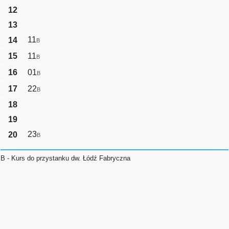
12
13
11
14
B
15
11
B
16
01
B
17
22
B
18
19
23
20
B
B - Kurs do przystanku dw. Łódź Fabryczna