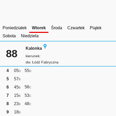
Poniedziałek
Wtorek
Środa
Czwartek
Piątek
Sobota
Niedziela
Kalonka
88
kierunek:
dw. Łódź Fabryczna
4
05
55
D
D
5
57
B
56
6
45
C
B
7
15
53
B
C
8
23
48
B
C
9
18
B