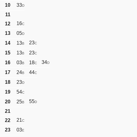
10
33
D
11
16
12
C
13
05
D
23
14
13
C
B
15
13
23
B
C
34
16
03
18
D
B
C
17
24
44
B
C
18
23
D
19
54
C
55
20
25
D
B
21
21
22
C
23
03
E