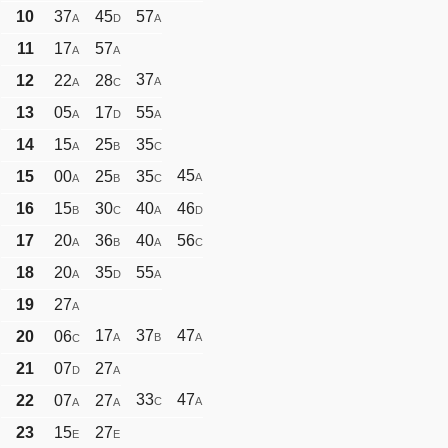
10
37
45
57
A
D
A
11
17
57
A
A
37
12
22
28
A
A
C
13
05
17
55
A
D
A
14
15
25
35
A
B
C
45
15
00
25
35
A
A
B
C
16
15
30
40
46
B
C
A
D
17
20
36
40
56
A
B
A
C
18
20
35
55
A
D
A
19
27
A
17
37
47
20
06
A
B
A
C
21
07
27
D
A
33
47
22
07
27
C
A
A
A
23
15
27
E
E