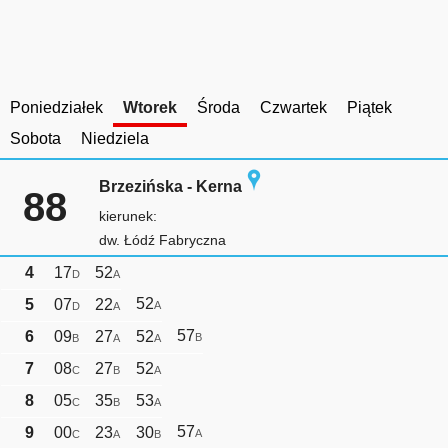
Poniedziałek
Wtorek
Środa
Czwartek
Piątek
Sobota
Niedziela
Brzezińska - Kerna
88
kierunek:
dw. Łódź Fabryczna
4
17
52
D
A
52
5
07
22
A
D
A
57
6
09
27
52
B
B
A
A
7
08
27
52
C
B
A
8
05
35
53
C
B
A
57
9
00
23
30
A
C
A
B