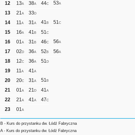
53
12
13
38
44
A
A
A
C
13
21
33
A
D
41
51
14
11
31
B
C
A
A
15
16
41
51
A
B
C
56
16
01
31
46
A
A
B
C
17
02
36
52
56
D
A
B
A
18
12
36
51
C
A
D
19
11
41
A
A
51
20
20
31
B
C
A
21
01
21
41
A
D
A
22
21
41
47
A
A
C
23
01
A
B - Kurs do przystanku dw. Łódź Fabryczna
A - Kurs do przystanku dw. Łódź Fabryczna