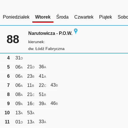
Poniedziałek
Wtorek
Środa
Czwartek
Piątek
Sobo
Narutowicza - P.O.W.
88
kierunek:
dw. Łódź Fabryczna
4
31
D
21
36
5
06
D
A
A
6
06
23
41
A
B
A
43
7
06
11
22
B
A
B
C
8
08
21
51
A
C
B
46
9
09
16
39
B
A
C
A
10
13
53
A
A
33
11
01
13
A
D
A