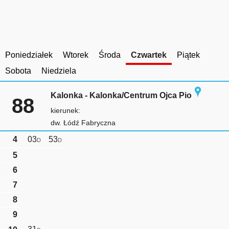
Poniedziałek
Wtorek
Środa
Czwartek
Piątek
Sobota
Niedziela
Kalonka - Kalonka/Centrum Ojca Pio
88
kierunek:
dw. Łódź Fabryczna
4
03
53
D
D
5
6
7
8
9