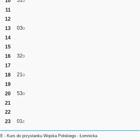
31
10
D
11
12
03
13
D
14
15
32
16
D
17
21
18
D
19
53
20
D
21
22
01
23
E
E - Kurs do przystanku Wojska Polskiego - Łomnicka