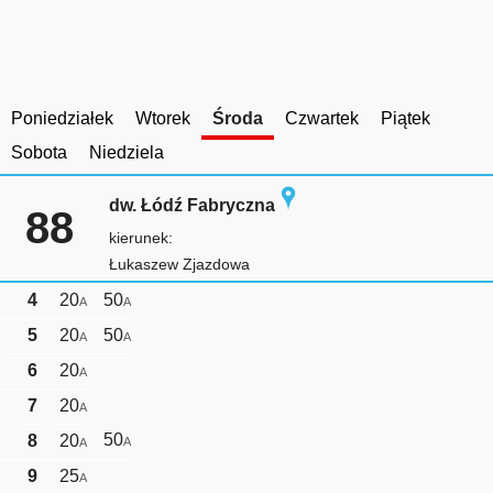
Poniedziałek
Wtorek
Środa
Czwartek
Piątek
Sobota
Niedziela
dw. Łódź Fabryczna
88
kierunek:
Łukaszew Zjazdowa
4
20
50
A
A
5
20
50
A
A
6
20
A
7
20
A
50
8
20
A
A
9
25
A