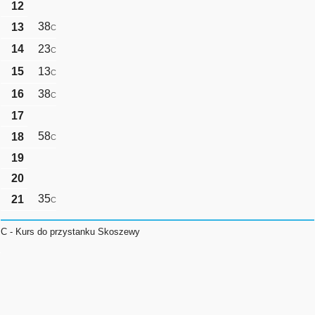
12
38
13
C
14
23
C
15
13
C
16
38
C
17
58
18
C
19
20
35
21
C
C - Kurs do przystanku Skoszewy