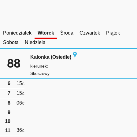
Poniedziałek
Wtorek
Środa
Czwartek
Piątek
Sobota
Niedziela
Kalonka (Osiedle)
88
kierunek:
Skoszewy
6
15
C
7
15
C
8
06
C
9
10
36
11
C