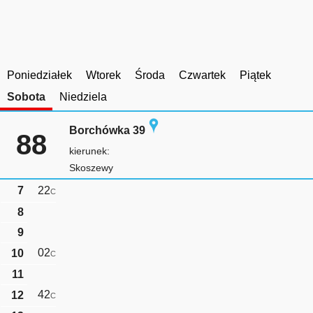
Poniedziałek
Wtorek
Środa
Czwartek
Piątek
Sobota
Niedziela
Borchówka 39
88
kierunek:
Skoszewy
7
22
C
8
9
02
10
C
11
42
12
C