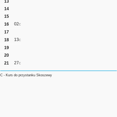
13
14
15
02
16
C
17
13
18
C
19
20
27
21
C
C - Kurs do przystanku Skoszewy