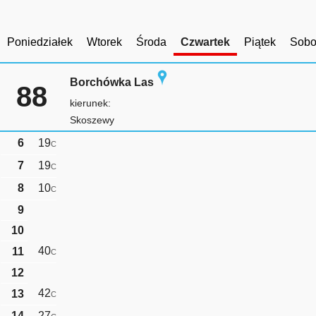
Poniedziałek
Wtorek
Środa
Czwartek
Piątek
Sobo
Borchówka Las
88
kierunek:
Skoszewy
6
19
C
7
19
C
8
10
C
9
10
40
11
C
12
42
13
C
14
27