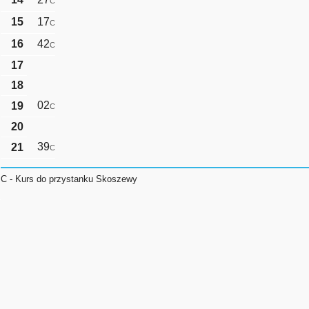
C
15
17
C
16
42
C
17
18
02
19
C
20
39
21
C
C - Kurs do przystanku Skoszewy