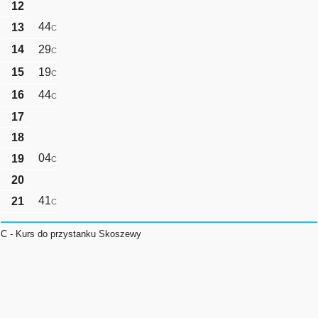
12
44
13
C
14
29
C
15
19
C
16
44
C
17
18
04
19
C
20
41
21
C
C - Kurs do przystanku Skoszewy