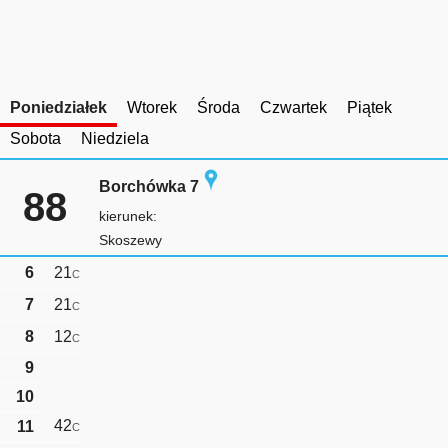
Poniedziałek
Wtorek
Środa
Czwartek
Piątek
Sobota
Niedziela
Borchówka 7
88
kierunek:
Skoszewy
6
21
C
7
21
C
8
12
C
9
10
42
11
C