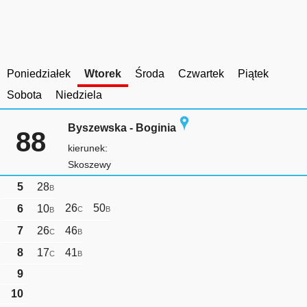
Poniedziałek
Wtorek
Środa
Czwartek
Piątek
Sobota
Niedziela
Byszewska - Boginia
88
kierunek:
Skoszewy
5
28
B
26
50
6
10
C
B
B
7
26
46
C
B
8
17
41
C
B
9
10