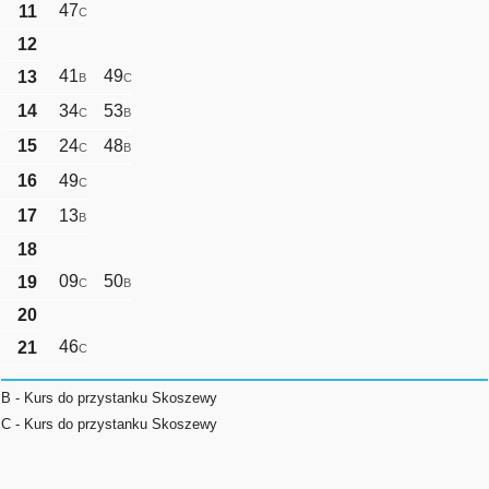
47
11
C
12
41
49
13
B
C
14
34
53
C
B
15
24
48
C
B
16
49
C
17
13
B
18
09
50
19
C
B
20
46
21
C
B - Kurs do przystanku Skoszewy
C - Kurs do przystanku Skoszewy