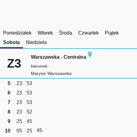
Poniedziałek
Wtorek
Środa
Czwartek
Piątek
Sobota
Niedziela
Warszawska - Centralna
Z3
kierunek:
Marysin Warszawska
5
23
53
6
23
53
7
23
53
8
23
52
9
25
45
45
10
05
25