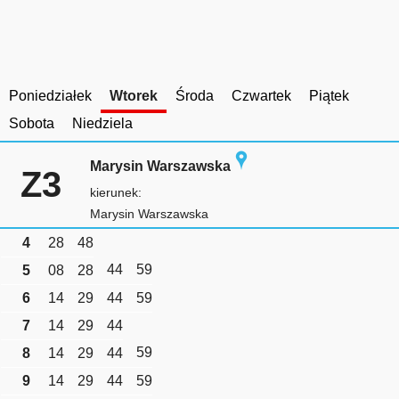
Poniedziałek
Wtorek
Środa
Czwartek
Piątek
Sobota
Niedziela
Marysin Warszawska
Z3
kierunek:
Marysin Warszawska
4
28
48
44
59
5
08
28
6
14
29
44
59
7
14
29
44
59
8
14
29
44
9
14
29
44
59