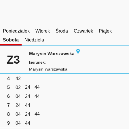
Poniedziałek
Wtorek
Środa
Czwartek
Piątek
Sobota
Niedziela
Marysin Warszawska
Z3
kierunek:
Marysin Warszawska
4
42
24
44
5
02
6
04
24
44
7
24
44
44
8
04
24
9
04
44