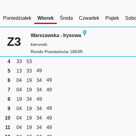
Poniedziałek
Wtorek
Środa
Czwartek
Piątek
Sobo
Warszawska - Irysowa
Z3
kierunek:
Rondo Powstańców 1863R.
4
33
53
49
5
13
33
49
6
04
19
34
7
04
19
34
49
8
19
34
49
49
9
04
19
34
10
04
19
34
49
11
04
19
34
49