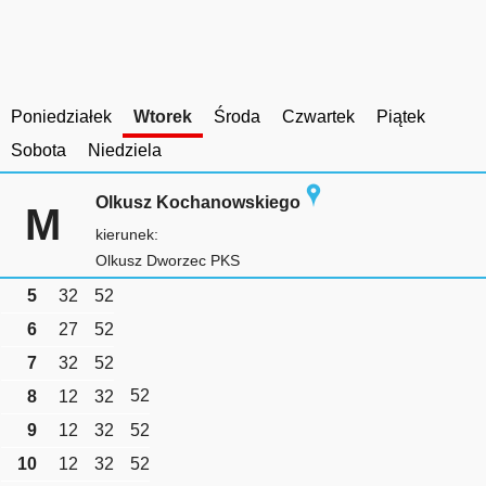
Poniedziałek
Wtorek
Środa
Czwartek
Piątek
Sobota
Niedziela
Olkusz Kochanowskiego
M
kierunek:
Olkusz Dworzec PKS
5
32
52
6
27
52
7
32
52
52
8
12
32
9
12
32
52
10
12
32
52