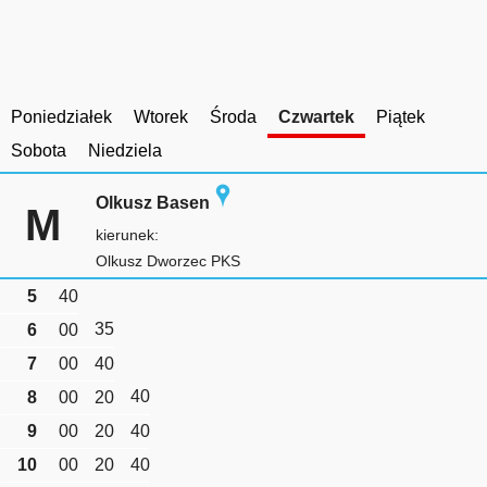
Poniedziałek
Wtorek
Środa
Czwartek
Piątek
Sobota
Niedziela
Olkusz Basen
M
kierunek:
Olkusz Dworzec PKS
5
40
35
6
00
7
00
40
40
8
00
20
9
00
20
40
10
00
20
40