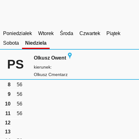
Poniedziałek
Wtorek
Środa
Czwartek
Piątek
Sobota
Niedziela
Olkusz Owent
PS
kierunek:
Olkusz Cmentarz
8
56
9
56
10
56
11
56
12
13