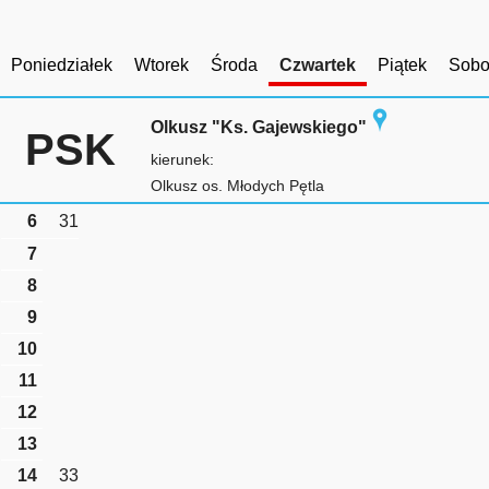
Poniedziałek
Wtorek
Środa
Czwartek
Piątek
Sobo
Olkusz "Ks. Gajewskiego"
PSK
kierunek:
Olkusz os. Młodych Pętla
6
31
7
8
9
10
11
12
13
14
33