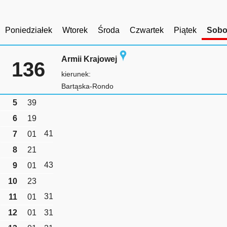
Poniedziałek
Wtorek
Środa
Czwartek
Piątek
Sobo
Armii Krajowej
136
kierunek:
Bartąska-Rondo
5
39
6
19
41
7
01
8
21
43
9
01
10
23
31
11
01
12
01
31