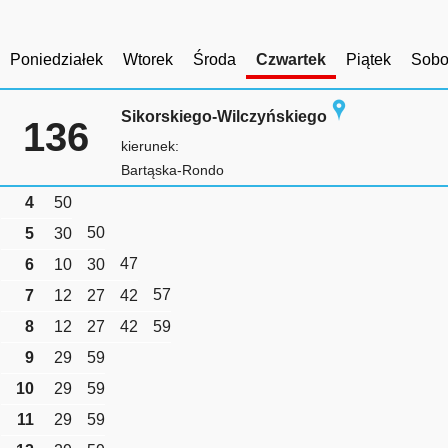
Poniedziałek
Wtorek
Środa
Czwartek
Piątek
Sobo
Sikorskiego-Wilczyńskiego
136
kierunek:
Bartąska-Rondo
4
50
50
5
30
47
6
10
30
57
7
12
27
42
8
12
27
42
59
9
29
59
10
29
59
11
29
59