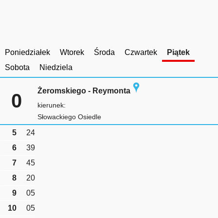
Poniedziałek
Wtorek
Środa
Czwartek
Piątek
Sobota
Niedziela
Żeromskiego - Reymonta
0
kierunek:
Słowackiego Osiedle
5
24
6
39
7
45
8
20
9
05
10
05