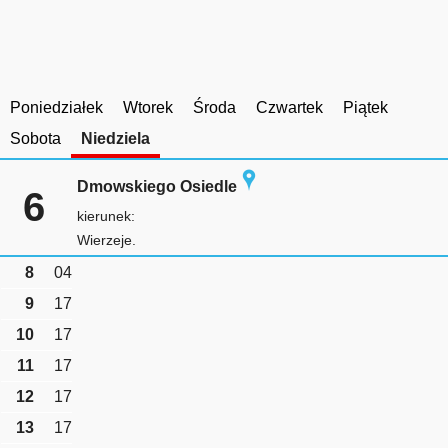
Poniedziałek
Wtorek
Środa
Czwartek
Piątek
Sobota
Niedziela
Dmowskiego Osiedle
6
kierunek:
Wierzeje.
8
04
9
17
10
17
11
17
12
17
13
17