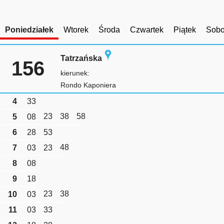
Poniedziałek
Wtorek
Środa
Czwartek
Piątek
Sobo
Tatrzańska
156
kierunek:
Rondo Kaponiera
4
33
23
38
58
5
08
6
28
53
48
7
03
23
8
08
9
18
23
38
10
03
11
03
33