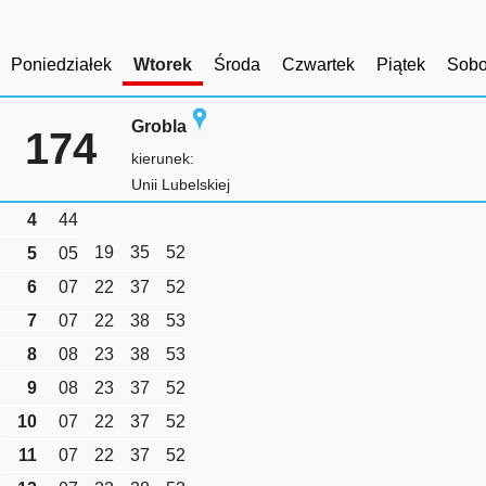
Poniedziałek
Wtorek
Środa
Czwartek
Piątek
Sobo
Grobla
174
kierunek:
Unii Lubelskiej
4
44
19
35
52
5
05
6
07
22
37
52
7
07
22
38
53
8
08
23
38
53
9
08
23
37
52
10
07
22
37
52
11
07
22
37
52