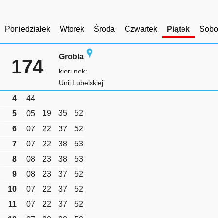
Poniedziałek
Wtorek
Środa
Czwartek
Piątek
Sobo
Grobla
174
kierunek:
Unii Lubelskiej
4
44
19
35
52
5
05
6
07
22
37
52
7
07
22
38
53
8
08
23
38
53
9
08
23
37
52
10
07
22
37
52
11
07
22
37
52