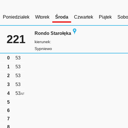
Poniedziałek
Wtorek
Środa
Czwartek
Piątek
Sobo
Rondo Starołęka
221
kierunek:
Sypniewo
0
53
1
53
2
53
3
53
4
53
AF
5
6
7
8