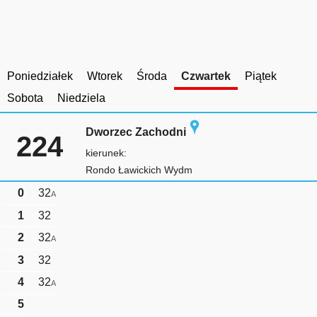
Poniedziałek
Wtorek
Środa
Czwartek
Piątek
Sobota
Niedziela
Dworzec Zachodni
224
kierunek:
Rondo Ławickich Wydm
0
32
A
1
32
2
32
A
3
32
4
32
A
5