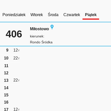
Poniedziałek
Wtorek
Środa
Czwartek
Piątek
Miłostowo
406
kierunek:
Rondo Śródka
9
12
Y
10
22
Y
11
12
22
13
Y
14
15
16
12
17
Y