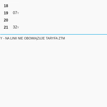
18
07
19
Y
20
32
21
Y
Y - NA LINII NIE OBOWIĄZUJE TARYFA ZTM