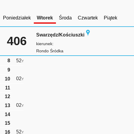
Poniedziałek
Wtorek
Środa
Czwartek
Piątek
Swarzędz/Kościuszki
406
kierunek:
Rondo Śródka
8
52
Y
9
02
10
Y
11
12
02
13
Y
14
15
52
16
Y