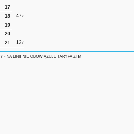
17
47
18
Y
19
20
12
21
Y
Y - NA LINII NIE OBOWIĄZUJE TARYFA ZTM