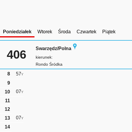
Poniedziałek
Wtorek
Środa
Czwartek
Piątek
Swarzędz/Polna
406
kierunek:
Rondo Śródka
8
57
Y
9
07
10
Y
11
12
07
13
Y
14