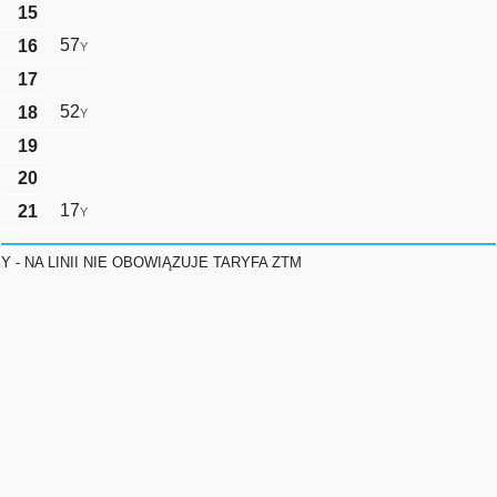
15
57
16
Y
17
52
18
Y
19
20
17
21
Y
Y - NA LINII NIE OBOWIĄZUJE TARYFA ZTM