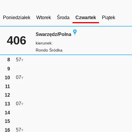
Poniedziałek
Wtorek
Środa
Czwartek
Piątek
Swarzędz/Polna
406
kierunek:
Rondo Śródka
8
57
Y
9
07
10
Y
11
12
07
13
Y
14
15
57
16
Y