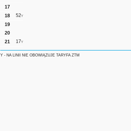
17
52
18
Y
19
20
17
21
Y
Y - NA LINII NIE OBOWIĄZUJE TARYFA ZTM