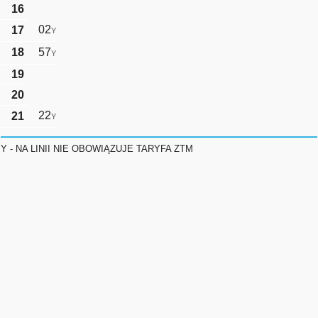
16
02
17
Y
18
57
Y
19
20
22
21
Y
Y - NA LINII NIE OBOWIĄZUJE TARYFA ZTM