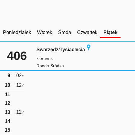
Poniedziałek
Wtorek
Środa
Czwartek
Piątek
Swarzędz/Tysiąclecia
406
kierunek:
Rondo Śródka
9
02
Y
10
12
Y
11
12
12
13
Y
14
15