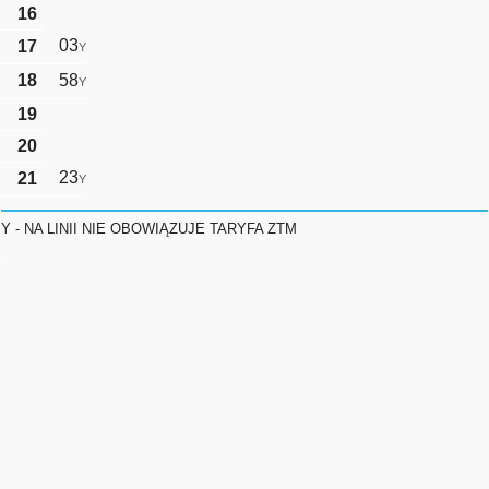
16
03
17
Y
18
58
Y
19
20
23
21
Y
Y - NA LINII NIE OBOWIĄZUJE TARYFA ZTM