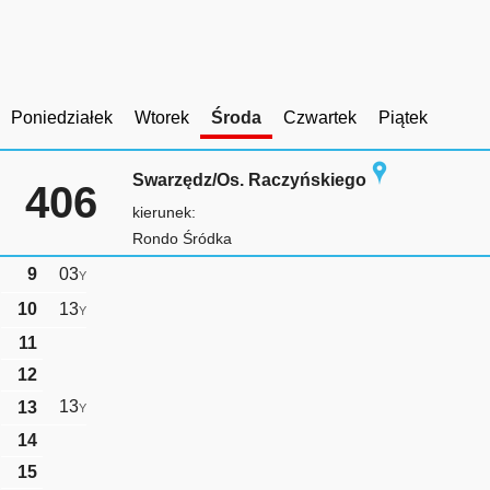
Poniedziałek
Wtorek
Środa
Czwartek
Piątek
Swarzędz/Os. Raczyńskiego
406
kierunek:
Rondo Śródka
9
03
Y
10
13
Y
11
12
13
13
Y
14
15