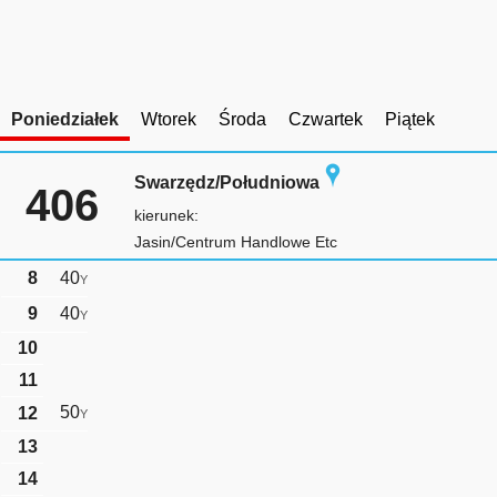
Poniedziałek
Wtorek
Środa
Czwartek
Piątek
Swarzędz/Południowa
406
kierunek:
Jasin/Centrum Handlowe Etc
8
40
Y
9
40
Y
10
11
50
12
Y
13
14