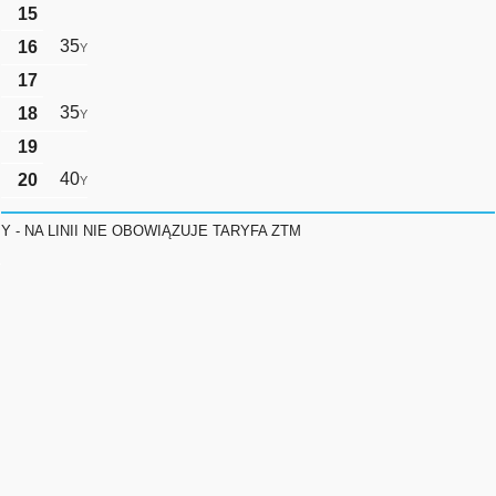
15
35
16
Y
17
35
18
Y
19
40
20
Y
Y - NA LINII NIE OBOWIĄZUJE TARYFA ZTM