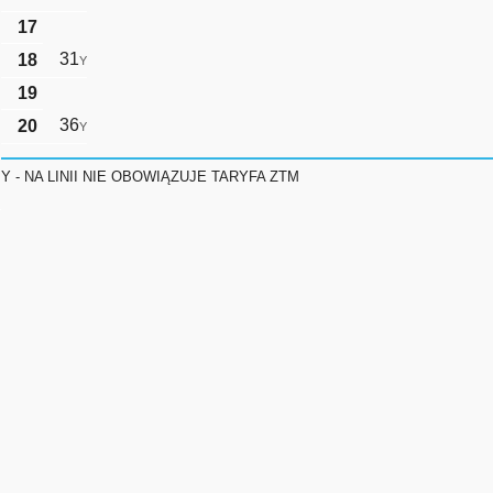
17
31
18
Y
19
36
20
Y
Y - NA LINII NIE OBOWIĄZUJE TARYFA ZTM