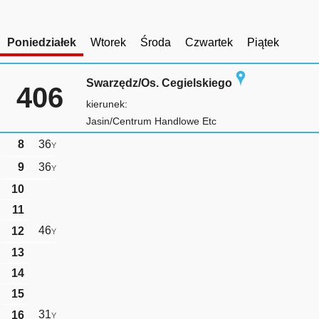
Poniedziałek
Wtorek
Środa
Czwartek
Piątek
Swarzędz/Os. Cegielskiego
406
kierunek:
Jasin/Centrum Handlowe Etc
8
36
Y
9
36
Y
10
11
46
12
Y
13
14
15
31
16
Y