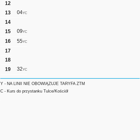
12
04
13
YC
14
09
15
YC
16
55
YC
17
18
32
19
YC
Y - NA LINII NIE OBOWIĄZUJE TARYFA ZTM
C - Kurs do przystanku Tulce/Kościół