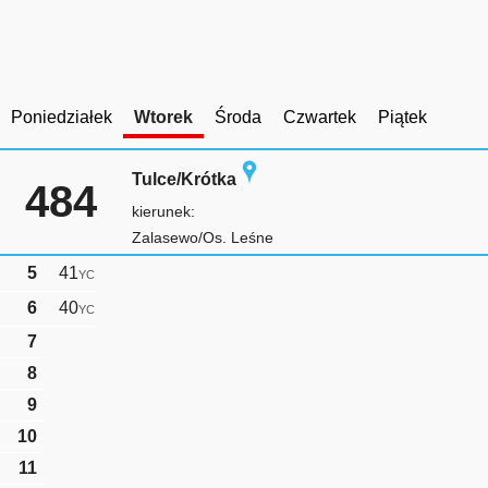
Poniedziałek
Wtorek
Środa
Czwartek
Piątek
Tulce/Krótka
484
kierunek:
Zalasewo/Os. Leśne
5
41
YC
6
40
YC
7
8
9
10
11