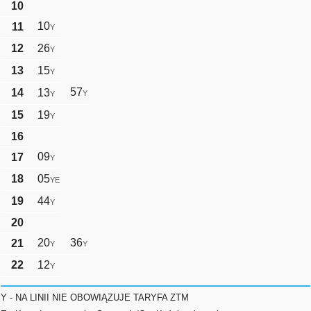
10
10
11
Y
12
26
Y
13
15
Y
57
14
13
Y
Y
15
19
Y
16
09
17
Y
18
05
YE
19
44
Y
20
20
36
21
Y
Y
22
12
Y
Y - NA LINII NIE OBOWIĄZUJE TARYFA ZTM