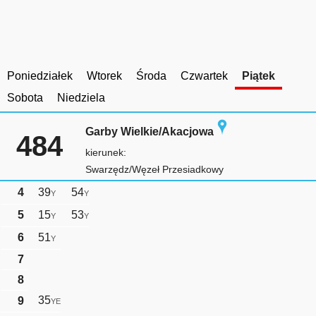
Poniedziałek
Wtorek
Środa
Czwartek
Piątek
Sobota
Niedziela
Garby Wielkie/Akacjowa
484
kierunek:
Swarzędz/Węzeł Przesiadkowy
4
39
54
Y
Y
5
15
53
Y
Y
6
51
Y
7
8
35
9
YE