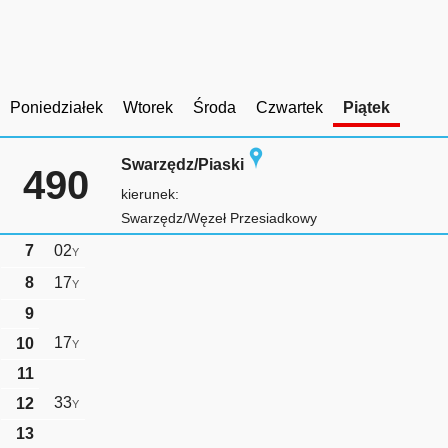
Poniedziałek
Wtorek
Środa
Czwartek
Piątek
Swarzędz/Piaski
490
kierunek:
Swarzędz/Węzeł Przesiadkowy
7
02
Y
8
17
Y
9
17
10
Y
11
33
12
Y
13