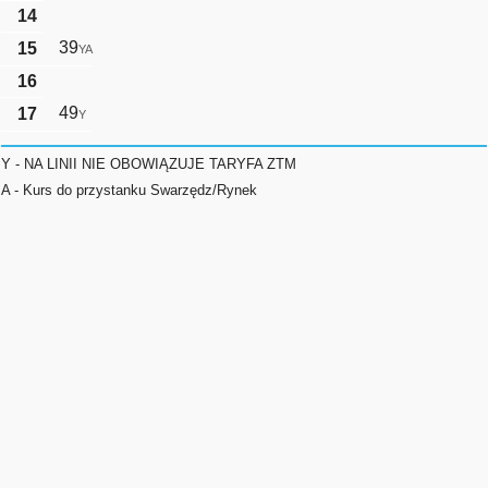
14
39
15
YA
16
49
17
Y
Y - NA LINII NIE OBOWIĄZUJE TARYFA ZTM
A - Kurs do przystanku Swarzędz/Rynek