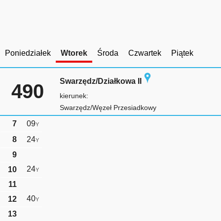
Poniedziałek
Wtorek
Środa
Czwartek
Piątek
Swarzędz/Działkowa II
490
kierunek:
Swarzędz/Węzeł Przesiadkowy
7
09
Y
8
24
Y
9
24
10
Y
11
40
12
Y
13