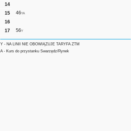
14
46
15
YA
16
56
17
Y
Y - NA LINII NIE OBOWIĄZUJE TARYFA ZTM
A - Kurs do przystanku Swarzędz/Rynek