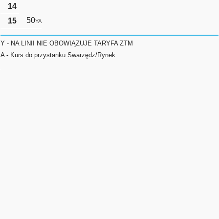
14
50
15
YA
Y - NA LINII NIE OBOWIĄZUJE TARYFA ZTM
A - Kurs do przystanku Swarzędz/Rynek