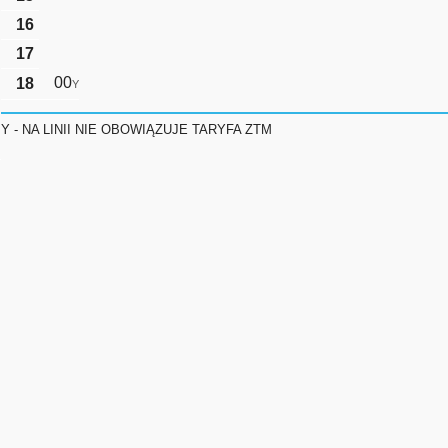
16
17
00
18
Y
Y - NA LINII NIE OBOWIĄZUJE TARYFA ZTM