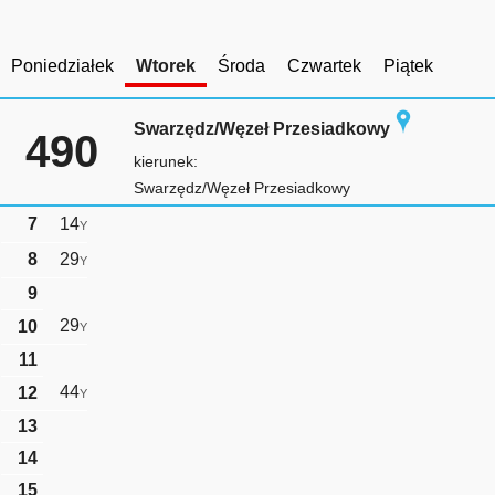
Poniedziałek
Wtorek
Środa
Czwartek
Piątek
Swarzędz/Węzeł Przesiadkowy
490
kierunek:
Swarzędz/Węzeł Przesiadkowy
7
14
Y
8
29
Y
9
29
10
Y
11
44
12
Y
13
14
15