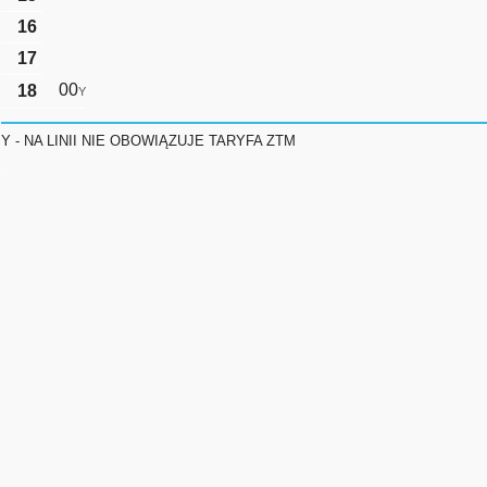
16
17
00
18
Y
Y - NA LINII NIE OBOWIĄZUJE TARYFA ZTM