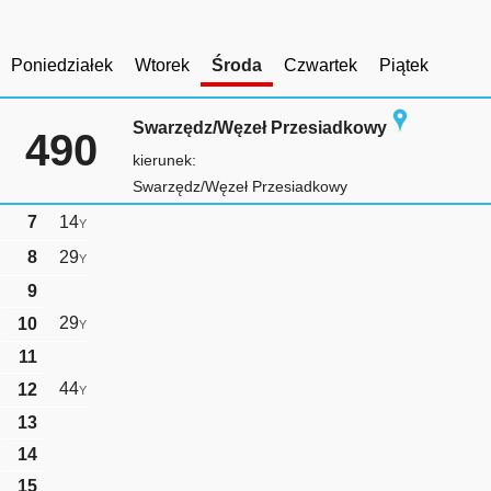
Poniedziałek
Wtorek
Środa
Czwartek
Piątek
Swarzędz/Węzeł Przesiadkowy
490
kierunek:
Swarzędz/Węzeł Przesiadkowy
7
14
Y
8
29
Y
9
29
10
Y
11
44
12
Y
13
14
15